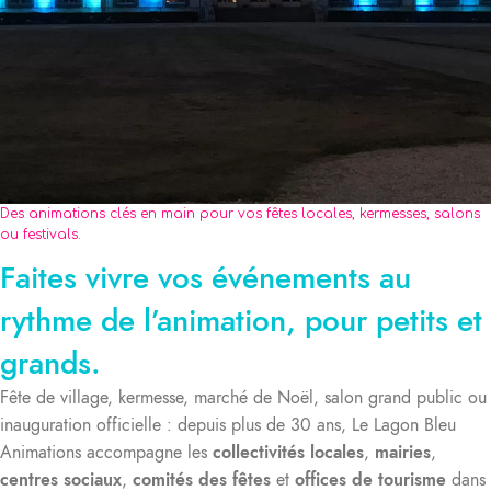
Des animations clés en main pour vos fêtes locales, kermesses, salons
ou festivals.
Faites vivre vos événements au
rythme de l’animation, pour petits et
grands.
Fête de village, kermesse, marché de Noël, salon grand public ou
inauguration officielle : depuis plus de 30 ans, Le Lagon Bleu
Animations accompagne les
collectivités locales
,
mairies
,
centres sociaux
,
comités des fêtes
et
offices de tourisme
dans