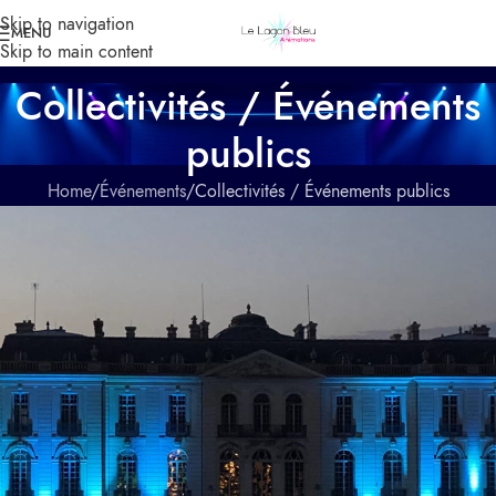
Skip to navigation
MENU
Skip to main content
Collectivités / Événements
publics
Home
Événements
Collectivités / Événements publics