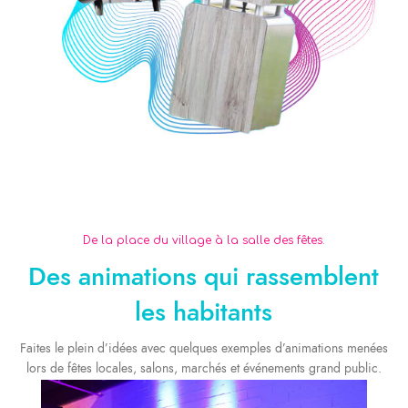
Anniversaire /
Collectivité
Fête de famille /
Mariage
Sorties promotions
Photobooth & Partage Photo
EVG / EVJF
De la place du village à la salle des fêtes.
cousinade
gendarmerie
Des animations qui rassemblent
les habitants
Faites le plein d’idées avec quelques exemples d’animations menées
lors de fêtes locales, salons, marchés et événements grand public.