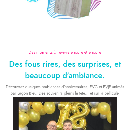
Anniversaire /
Collectivité
Fête de famille /
Mariage
Sorties promotions
Photobooth & Partage Photo
EVG / EVJF
Des moments à revivre encore et encore
cousinade
gendarmerie
Des fous rires, des surprises, et
beaucoup d’ambiance.
Découvrez quelques ambiances d’anniversaires, EVG et EVJF animés
par Lagon Bleu. Des souvenirs pleins la tête… et sur la pellicule.