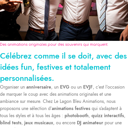
Des animations originales pour des souvenirs qui marquent.
Célébrez comme il se doit, avec des
idées fun, festives et totalement
personnalisées.
Organiser un
anniversaire
, un
EVG
ou un
EVJF
, c’est l’occasion
de marquer le coup avec des animations originales et une
ambiance sur mesure. Chez Le Lagon Bleu Animations, nous
proposons une sélection d’
animations festives
qui s’adaptent à
tous les styles et à tous les âges :
photobooth
,
quizz interactifs
,
blind tests
,
jeux musicaux
, ou encore
DJ animateur
pour une