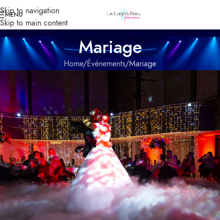
Skip to navigation
MENU
Skip to main content
Mariage
Home
Événements
Mariage