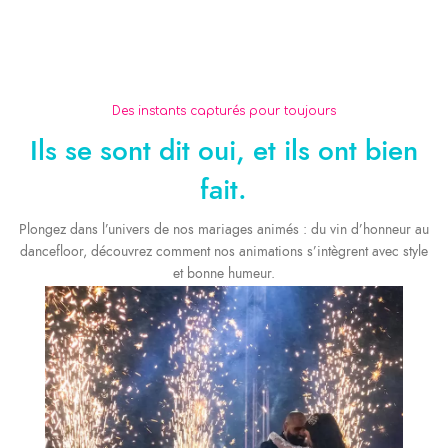
Anniversaire /
Collectivité
Fête de famille /
Mariage
Sorties promotions
Photobooth & Partage Photo
EVG / EVJF
Des instants capturés pour toujours
cousinade
gendarmerie
Ils se sont dit oui, et ils ont bien
fait.
Plongez dans l’univers de nos mariages animés : du vin d’honneur au
dancefloor, découvrez comment nos animations s’intègrent avec style
et bonne humeur.